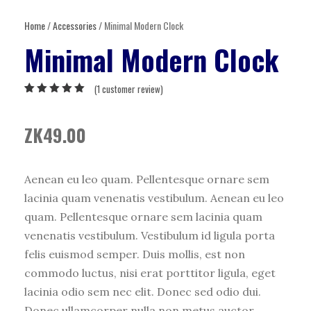
Home
/
Accessories
/ Minimal Modern Clock
Minimal Modern Clock
(
1
customer review)
Rated
1
5.00
out
of 5 based
on
customer
ZK
49.00
rating
Aenean eu leo quam. Pellentesque ornare sem
lacinia quam venenatis vestibulum. Aenean eu leo
quam. Pellentesque ornare sem lacinia quam
venenatis vestibulum. Vestibulum id ligula porta
felis euismod semper. Duis mollis, est non
commodo luctus, nisi erat porttitor ligula, eget
lacinia odio sem nec elit. Donec sed odio dui.
Donec ullamcorper nulla non metus auctor