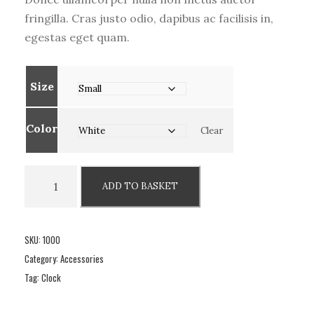
fringilla. Cras justo odio, dapibus ac facilisis in,
egestas eget quam.
Size
Color
Clear
M
ADD TO BASKET
i
n
i
SKU:
1000
m
Category:
Accessories
a
Tag:
Clock
l
M