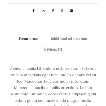
o
d
e
r
n
C
Description
Additional information
l
o
Reviews (1)
c
k
q
Aenean lacinia bibendum nulla sed consectetur.
u
Nullam quis risus eget urna mollis ornare vel eu
a
leo. Maecenas faucibus mollis interdum.
n
Maecenas faucibus mollis interdum. Lorem
t
ipsum dolor sit amet, consectetur adipiscing elit.
i
Etiam porta sem malesuada magna mollis
t